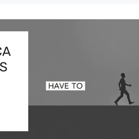
CA
OS