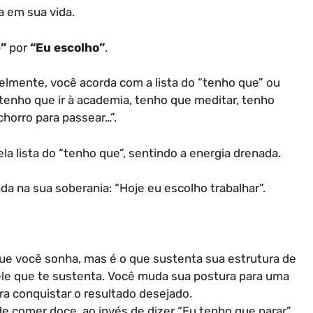
a em sua vida.
”
por
“Eu escolho”
.
velmente, você acorda com a lista do “tenho que” ou
 tenho que ir à academia, tenho que meditar, tenho
chorro para passear…”.
la lista do “tenho que”, sentindo a energia drenada.
ada na sua soberania: “Hoje eu escolho trabalhar”.
 que você sonha, mas é o que sustenta sua estrutura de
é ele que te sustenta. Você muda sua postura para uma
ra conquistar o resultado desejado.
de comer doce, ao invés de dizer “Eu tenho que parar”,