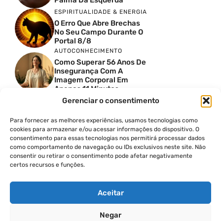
ESPIRITUALIDADE & ENERGIA
O Erro Que Abre Brechas
No Seu Campo Durante O
Portal 8/8
AUTOCONHECIMENTO
Como Superar 56 Anos De
Insegurança Com A
Imagem Corporal Em
Apenas 11 Minutos
AUTOCONHECIMENTO
Gerenciar o consentimento
O Mapa Perdido Da
Humanidade Foi
Para fornecer as melhores experiências, usamos tecnologias como
Escondido De Nós: Ele
cookies para armazenar e/ou acessar informações do dispositivo. O
Revela O Que Acontece A
consentimento para essas tecnologias nos permitirá processar dados
Seguir
como comportamento de navegação ou IDs exclusivos neste site. Não
ESPIRITUALIDADE & ENERGIA
consentir ou retirar o consentimento pode afetar negativamente
certos recursos e funções.
Portal 8/8: A Chave Para
Receber Os Códigos De
Sírius
Aceitar
Negar