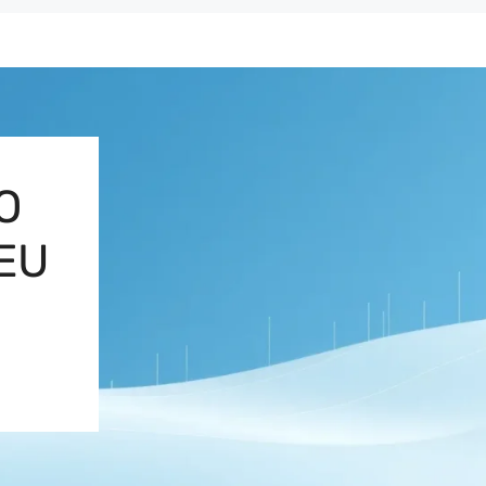
O
SEU