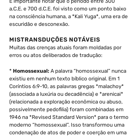
É importante notar que o período entre 300
a.C.E. e 700 d.C.E. foi visto como um ponto baixo
na consciência humana, a *Kali Yuga*, uma era de
escuridão e desconexão.
MISTRANSDUÇÕES NOTÁVEIS
Muitas das crenças atuais foram moldadas por
erros ou atos deliberados de tradução:
*
Homossexual:
A palavra “homossexual” nunca
existiu em nenhum texto bíblico original. Em 1
Coríntios 6:9-10, as palavras gregas *malachoy*
(associada a luxúria ou decadência) e *arenicai*
(relacionada a exploração econômica ou abuso,
possivelmente pedofilia) foram combinadas em
1946 na *Revised Standard Version* para o termo
moderno “homossexual”. Isso transformou uma
condenação de atos de poder e coerção em uma