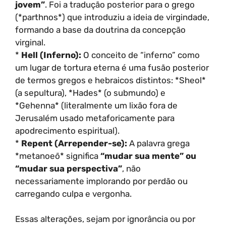
jovem”
. Foi a tradução posterior para o grego
(*parthnos*) que introduziu a ideia de virgindade,
formando a base da doutrina da concepção
virginal.
*
Hell (Inferno):
O conceito de “inferno” como
um lugar de tortura eterna é uma fusão posterior
de termos gregos e hebraicos distintos: *Sheol*
(a sepultura), *Hades* (o submundo) e
*Gehenna* (literalmente um lixão fora de
Jerusalém usado metaforicamente para
apodrecimento espiritual).
*
Repent (Arrepender-se):
A palavra grega
*metanoeō* significa
“mudar sua mente” ou
“mudar sua perspectiva”
, não
necessariamente implorando por perdão ou
carregando culpa e vergonha.
Essas alterações, sejam por ignorância ou por