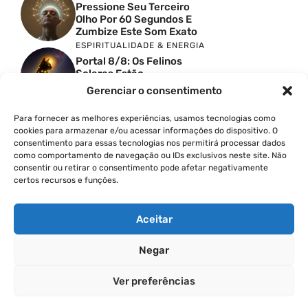
Pressione Seu Terceiro
Olho Por 60 Segundos E
Zumbize Este Som Exato
ESPIRITUALIDADE & ENERGIA
Portal 8/8: Os Felinos
Solares Estão
Despertando Antigas
Gerenciar o consentimento
Memórias
ESPIRITUALIDADE & ENERGIA
Para fornecer as melhores experiências, usamos tecnologias como
Urgente: Portal 8/8 Abre
cookies para armazenar e/ou acessar informações do dispositivo. O
Uma Nova Onda De
consentimento para essas tecnologias nos permitirá processar dados
Despertar Em Massa
como comportamento de navegação ou IDs exclusivos neste site. Não
FINANÇAS COM PROPÓSITO
consentir ou retirar o consentimento pode afetar negativamente
certos recursos e funções.
Como Cobrar Mais Pelo
Seu Trabalho Passo A
Passo
Aceitar
Negar
© 2026
Ver preferências
POLÍTICA DE PRIVACIDADE
TERMOS DE USO