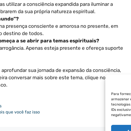
as utilizar a consciência expandida para iluminar a
brarem da sua própria natureza espiritual.
 mundo”?
uma presença consciente e amorosa no presente, em
o destino de todos.
meça a se abrir para temas espirituais?
rrogância. Apenas esteja presente e ofereça suporte
 aprofundar sua jornada de expansão da consciência,
eira conversar mais sobre este tema, clique no ícone
co.
Para fornec
armazenar e
tecnologia
s
IDs exclusi
is que você faz isso
negativamen