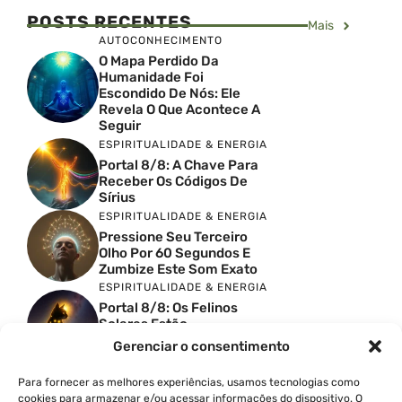
POSTS RECENTES
Mais
AUTOCONHECIMENTO
O Mapa Perdido Da
Humanidade Foi
Escondido De Nós: Ele
Revela O Que Acontece A
Seguir
ESPIRITUALIDADE & ENERGIA
Portal 8/8: A Chave Para
Receber Os Códigos De
Sírius
ESPIRITUALIDADE & ENERGIA
Pressione Seu Terceiro
Olho Por 60 Segundos E
Zumbize Este Som Exato
ESPIRITUALIDADE & ENERGIA
Portal 8/8: Os Felinos
Solares Estão
Despertando Antigas
Gerenciar o consentimento
Memórias
ESPIRITUALIDADE & ENERGIA
Para fornecer as melhores experiências, usamos tecnologias como
Urgente: Portal 8/8 Abre
cookies para armazenar e/ou acessar informações do dispositivo. O