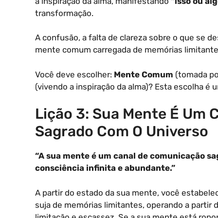
a inspiração da alma, manifestando
“isso ou al
transformação.
A confusão, a falta de clareza sobre o que se 
mente comum carregada de memórias limitante
Você deve escolher:
Mente Comum
(tomada po
(vivendo a inspiração da alma)? Esta escolha 
Lição 3: Sua Mente É Um
Sagrado Com O Universo
“A sua mente é um canal de comunicação sa
consciência infinita e abundante.”
A partir do estado da sua mente, você estabel
suja de memórias limitantes, operando a parti
limitação e escassez. Se a sua mente está rop