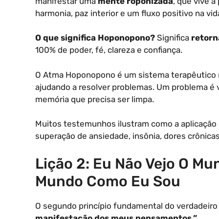
manifestar uma
mente roponizada
, que vive a
harmonia, paz interior e um fluxo positivo na vid
O que significa Hoponopono?
Significa
retorn
100% de poder, fé, clareza e confiança.
O Atma Hoponopono é um sistema terapêutico re
ajudando a resolver problemas. Um problema é
memória que precisa ser limpa.
Muitos testemunhos ilustram como a aplicação
superação de ansiedade, insônia, dores crônicas
Lição 2: Eu Não Vejo O Mu
Mundo Como Eu Sou
O segundo princípio fundamental do verdadeir
manifestação dos meus pensamentos.”