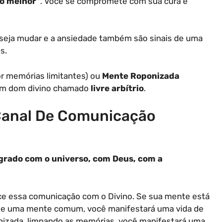
go melhor”
. Você se compromete com sua cura e
deseja mudar e a ansiedade também são sinais de uma
s.
r memórias limitantes) ou
Mente Roponizada
é um dom divino chamado
livre arbítrio
.
 Canal De Comunicação
grado com o universo, com Deus, com a
ece essa comunicação com o Divino. Se sua mente está
r de uma mente comum, você manifestará uma vida de
onizada, limpando as memórias, você manifestará uma