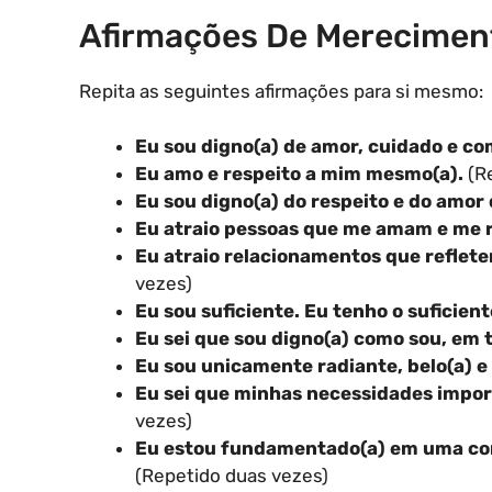
Afirmações De Merecimen
Repita as seguintes afirmações para si mesmo:
Eu sou digno(a) de amor, cuidado e co
Eu amo e respeito a mim mesmo(a).
(Re
Eu sou digno(a) do respeito e do amor 
Eu atraio pessoas que me amam e me 
Eu atraio relacionamentos que reflet
vezes)
Eu sou suficiente. Eu tenho o suficient
Eu sei que sou digno(a) como sou, em 
Eu sou unicamente radiante, belo(a) e 
Eu sei que minhas necessidades impor
vezes)
Eu estou fundamentado(a) em uma conf
(Repetido duas vezes)