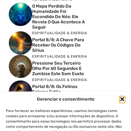
O Mapa Perdido Da
Humanidade Foi
Escondido De Nós: Ele
Revela O Que Acontece A
Seguir
ESPIRITUALIDADE & ENERGIA
Portal 8/8: A Chave Para
Receber Os Códigos De
Sírius
ESPIRITUALIDADE & ENERGIA
Pressione Seu Terceiro
Olho Por 60 Segundos E
Zumbize Este Som Exato
ESPIRITUALIDADE & ENERGIA
Portal 8/8: Os Felinos
Solares Estão
Despertando Antigas
Gerenciar o consentimento
Memórias
ESPIRITUALIDADE & ENERGIA
Para fornecer as melhores experiências, usamos tecnologias como
Urgente: Portal 8/8 Abre
cookies para armazenar e/ou acessar informações do dispositivo. O
Uma Nova Onda De
consentimento para essas tecnologias nos permitirá processar dados
Despertar Em Massa
como comportamento de navegação ou IDs exclusivos neste site. Não