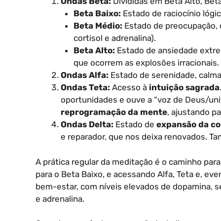
Ondas Beta:
Divididas em Beta Alto, Bet
Beta Baixo:
Estado de raciocínio lógi
Beta Médio:
Estado de preocupação, c
cortisol e adrenalina).
Beta Alto:
Estado de ansiedade extrema
que ocorrem as explosões irracionais.
Ondas Alfa:
Estado de serenidade, calma
Ondas Teta:
Acesso à
intuição sagrada
oportunidades e ouve a “voz de Deus/univ
reprogramação da mente
, ajustando p
Ondas Delta:
Estado de
expansão da co
e reparador, que nos deixa renovados. 
A prática regular da meditação é o caminho para 
para o Beta Baixo, e acessando Alfa, Teta e, ev
bem-estar, com níveis elevados de dopamina, ser
e adrenalina.