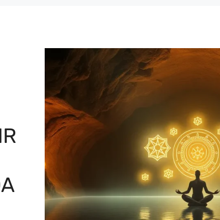
IR
DA