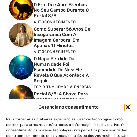
O Erro Que Abre Brechas
No Seu Campo Durante O
Portal 8/8
AUTOCONHECIMENTO
Como Superar 56 Anos De
Insegurança Com A
Imagem Corporal Em
Apenas 11 Minutos
AUTOCONHECIMENTO
O Mapa Perdido Da
Humanidade Foi
Escondido De Nós: Ele
Revela O Que Acontece A
Seguir
ESPIRITUALIDADE & ENERGIA
Portal 8/8: A Chave Para
Receber Os Códigos De
Sírius
Gerenciar o consentimento
ESPIRITUALIDADE & ENERGIA
Pressione Seu Terceiro
Para fornecer as melhores experiências, usamos tecnologias como
Olho Por 60 Segundos E
cookies para armazenar e/ou acessar informações do dispositivo. O
Zumbize Este Som Exato
consentimento para essas tecnologias nos permitirá processar dados
ESPIRITUALIDADE & ENERGIA
como comportamento de navegação ou IDs exclusivos neste site. Não