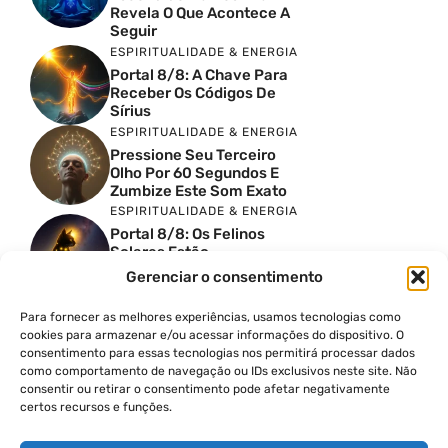
Revela O Que Acontece A
Seguir
ESPIRITUALIDADE & ENERGIA
Portal 8/8: A Chave Para
Receber Os Códigos De
Sírius
ESPIRITUALIDADE & ENERGIA
Pressione Seu Terceiro
Olho Por 60 Segundos E
Zumbize Este Som Exato
ESPIRITUALIDADE & ENERGIA
Portal 8/8: Os Felinos
Solares Estão
Despertando Antigas
Gerenciar o consentimento
Memórias
ESPIRITUALIDADE & ENERGIA
Para fornecer as melhores experiências, usamos tecnologias como
Urgente: Portal 8/8 Abre
cookies para armazenar e/ou acessar informações do dispositivo. O
Uma Nova Onda De
consentimento para essas tecnologias nos permitirá processar dados
Despertar Em Massa
como comportamento de navegação ou IDs exclusivos neste site. Não
FINANÇAS COM PROPÓSITO
consentir ou retirar o consentimento pode afetar negativamente
certos recursos e funções.
Como Cobrar Mais Pelo
Seu Trabalho Passo A
Passo