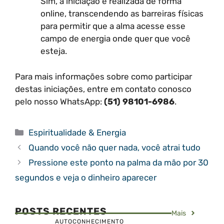
Sim, a iniciação é realizada de forma
online, transcendendo as barreiras físicas
para permitir que a alma acesse esse
campo de energia onde quer que você
esteja.
Para mais informações sobre como participar
destas iniciações, entre em contato conosco
pelo nosso WhatsApp:
(51) 98101-6986
.
Categorias
Espiritualidade & Energia
Quando você não quer nada, você atrai tudo
Pressione este ponto na palma da mão por 30
segundos e veja o dinheiro aparecer
POSTS RECENTES
Mais
AUTOCONHECIMENTO