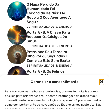
O Mapa Perdido Da
Humanidade Foi
Escondido De Nós: Ele
Revela O Que Acontece A
Seguir
ESPIRITUALIDADE & ENERGIA
Portal 8/8: A Chave Para
Receber Os Códigos De
Sírius
ESPIRITUALIDADE & ENERGIA
Pressione Seu Terceiro
Olho Por 60 Segundos E
Zumbize Este Som Exato
ESPIRITUALIDADE & ENERGIA
Portal 8/8: Os Felinos
Solares Estão
Despertando Antigas
Gerenciar o consentimento
Memórias
ESPIRITUALIDADE & ENERGIA
Para fornecer as melhores experiências, usamos tecnologias como
Urgente: Portal 8/8 Abre
cookies para armazenar e/ou acessar informações do dispositivo. O
Uma Nova Onda De
consentimento para essas tecnologias nos permitirá processar dados
Despertar Em Massa
como comportamento de navegação ou IDs exclusivos neste site. Não
FINANÇAS COM PROPÓSITO