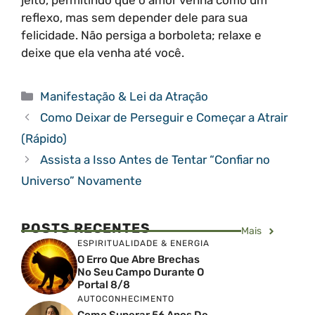
jeito, permitindo que o amor venha como um
reflexo, mas sem depender dele para sua
felicidade. Não persiga a borboleta; relaxe e
deixe que ela venha até você.
Categorias
Manifestação & Lei da Atração
Como Deixar de Perseguir e Começar a Atrair
(Rápido)
Assista a Isso Antes de Tentar “Confiar no
Universo” Novamente
POSTS RECENTES
Mais
ESPIRITUALIDADE & ENERGIA
O Erro Que Abre Brechas
No Seu Campo Durante O
Portal 8/8
AUTOCONHECIMENTO