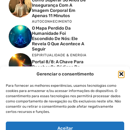
Como Superar 56 Anos De
Insegurança Com A
Imagem Corporal Em
Apenas 11 Minutos
AUTOCONHECIMENTO
O Mapa Perdido Da
Humanidade Foi
Escondido De Nós: Ele
Revela O Que Acontece A
Seguir
ESPIRITUALIDADE & ENERGIA
Portal 8/8: A Chave Para
Receber Os Códigos De
Sírius
Gerenciar o consentimento
ESPIRITUALIDADE & ENERGIA
Pressione Seu Terceiro
Para fornecer as melhores experiências, usamos tecnologias como
Olho Por 60 Segundos E
cookies para armazenar e/ou acessar informações do dispositivo. O
Zumbize Este Som Exato
consentimento para essas tecnologias nos permitirá processar dados
como comportamento de navegação ou IDs exclusivos neste site. Não
ESPIRITUALIDADE & ENERGIA
consentir ou retirar o consentimento pode afetar negativamente
Portal 8/8: Os Felinos
certos recursos e funções.
Solares Estão
Despertando Antigas
Memórias
Aceitar