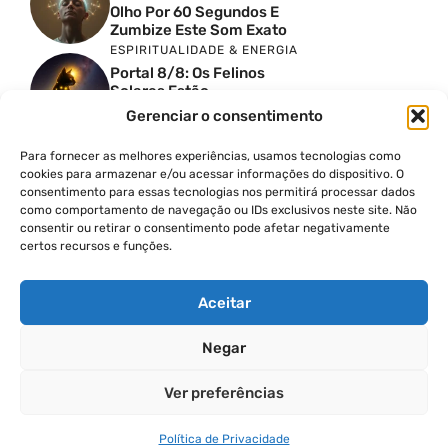
Olho Por 60 Segundos E
Zumbize Este Som Exato
ESPIRITUALIDADE & ENERGIA
Portal 8/8: Os Felinos
Solares Estão
Despertando Antigas
Gerenciar o consentimento
Memórias
ESPIRITUALIDADE & ENERGIA
Para fornecer as melhores experiências, usamos tecnologias como
Urgente: Portal 8/8 Abre
cookies para armazenar e/ou acessar informações do dispositivo. O
Uma Nova Onda De
consentimento para essas tecnologias nos permitirá processar dados
Despertar Em Massa
como comportamento de navegação ou IDs exclusivos neste site. Não
FINANÇAS COM PROPÓSITO
consentir ou retirar o consentimento pode afetar negativamente
certos recursos e funções.
Como Cobrar Mais Pelo
Seu Trabalho Passo A
Passo
Aceitar
Negar
© 2026
Ver preferências
POLÍTICA DE PRIVACIDADE
TERMOS DE USO
Política de Privacidade