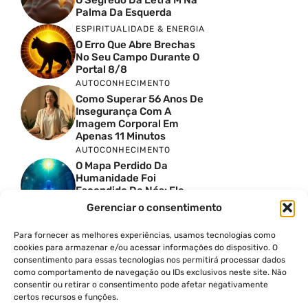
Palma Da Esquerda
ESPIRITUALIDADE & ENERGIA
O Erro Que Abre Brechas
No Seu Campo Durante O
Portal 8/8
AUTOCONHECIMENTO
Como Superar 56 Anos De
Insegurança Com A
Imagem Corporal Em
Apenas 11 Minutos
AUTOCONHECIMENTO
O Mapa Perdido Da
Humanidade Foi
Escondido De Nós: Ele
Revela O Que Acontece A
Gerenciar o consentimento
Seguir
ESPIRITUALIDADE & ENERGIA
Para fornecer as melhores experiências, usamos tecnologias como
Portal 8/8: A Chave Para
cookies para armazenar e/ou acessar informações do dispositivo. O
Receber Os Códigos De
consentimento para essas tecnologias nos permitirá processar dados
Sírius
como comportamento de navegação ou IDs exclusivos neste site. Não
ESPIRITUALIDADE & ENERGIA
consentir ou retirar o consentimento pode afetar negativamente
certos recursos e funções.
Pressione Seu Terceiro