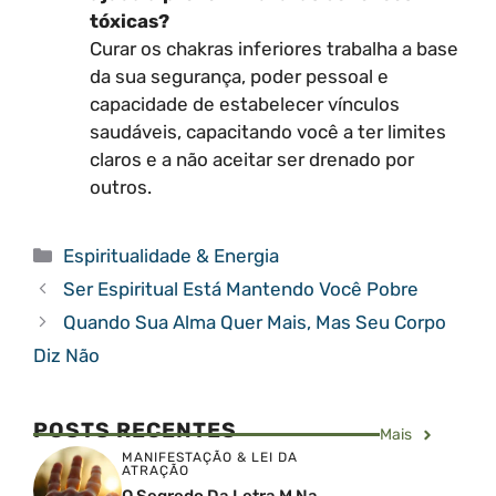
tóxicas?
Curar os chakras inferiores trabalha a base
da sua segurança, poder pessoal e
capacidade de estabelecer vínculos
saudáveis, capacitando você a ter limites
claros e a não aceitar ser drenado por
outros.
Categorias
Espiritualidade & Energia
Ser Espiritual Está Mantendo Você Pobre
Quando Sua Alma Quer Mais, Mas Seu Corpo
Diz Não
POSTS RECENTES
Mais
MANIFESTAÇÃO & LEI DA
ATRAÇÃO
O Segredo Da Letra M Na