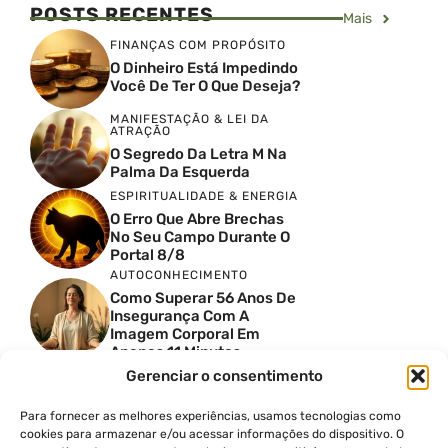
POSTS RECENTES
Mais
FINANÇAS COM PROPÓSITO
O Dinheiro Está Impedindo
Você De Ter O Que Deseja?
MANIFESTAÇÃO & LEI DA
ATRAÇÃO
O Segredo Da Letra M Na
Palma Da Esquerda
ESPIRITUALIDADE & ENERGIA
O Erro Que Abre Brechas
No Seu Campo Durante O
Portal 8/8
AUTOCONHECIMENTO
Como Superar 56 Anos De
Insegurança Com A
Imagem Corporal Em
Apenas 11 Minutos
AUTOCONHECIMENTO
Gerenciar o consentimento
O Mapa Perdido Da
Humanidade Foi
Para fornecer as melhores experiências, usamos tecnologias como
Escondido De Nós: Ele
cookies para armazenar e/ou acessar informações do dispositivo. O