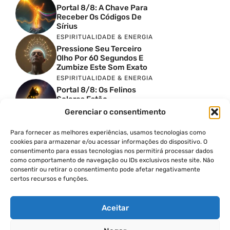
Portal 8/8: A Chave Para
Receber Os Códigos De
Sírius
ESPIRITUALIDADE & ENERGIA
Pressione Seu Terceiro
Olho Por 60 Segundos E
Zumbize Este Som Exato
ESPIRITUALIDADE & ENERGIA
Portal 8/8: Os Felinos
Solares Estão
Despertando Antigas
Gerenciar o consentimento
Memórias
ESPIRITUALIDADE & ENERGIA
Para fornecer as melhores experiências, usamos tecnologias como
Urgente: Portal 8/8 Abre
cookies para armazenar e/ou acessar informações do dispositivo. O
Uma Nova Onda De
consentimento para essas tecnologias nos permitirá processar dados
Despertar Em Massa
como comportamento de navegação ou IDs exclusivos neste site. Não
FINANÇAS COM PROPÓSITO
consentir ou retirar o consentimento pode afetar negativamente
certos recursos e funções.
Como Cobrar Mais Pelo
Seu Trabalho Passo A
Passo
Aceitar