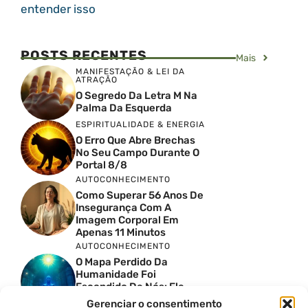
entender isso
POSTS RECENTES
Mais
MANIFESTAÇÃO & LEI DA
ATRAÇÃO
O Segredo Da Letra M Na
Palma Da Esquerda
ESPIRITUALIDADE & ENERGIA
O Erro Que Abre Brechas
No Seu Campo Durante O
Portal 8/8
AUTOCONHECIMENTO
Como Superar 56 Anos De
Insegurança Com A
Imagem Corporal Em
Apenas 11 Minutos
AUTOCONHECIMENTO
O Mapa Perdido Da
Humanidade Foi
Escondido De Nós: Ele
Revela O Que Acontece A
Gerenciar o consentimento