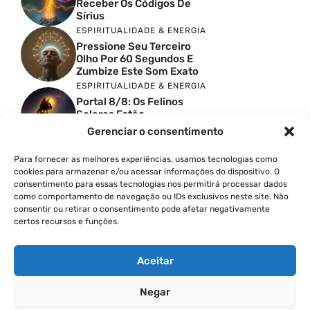
Receber Os Códigos De
Sírius
ESPIRITUALIDADE & ENERGIA
Pressione Seu Terceiro
Olho Por 60 Segundos E
Zumbize Este Som Exato
ESPIRITUALIDADE & ENERGIA
Portal 8/8: Os Felinos
Solares Estão
Despertando Antigas
Gerenciar o consentimento
Memórias
ESPIRITUALIDADE & ENERGIA
Para fornecer as melhores experiências, usamos tecnologias como
Urgente: Portal 8/8 Abre
cookies para armazenar e/ou acessar informações do dispositivo. O
Uma Nova Onda De
consentimento para essas tecnologias nos permitirá processar dados
Despertar Em Massa
como comportamento de navegação ou IDs exclusivos neste site. Não
FINANÇAS COM PROPÓSITO
consentir ou retirar o consentimento pode afetar negativamente
certos recursos e funções.
Como Cobrar Mais Pelo
Seu Trabalho Passo A
Passo
Aceitar
Negar