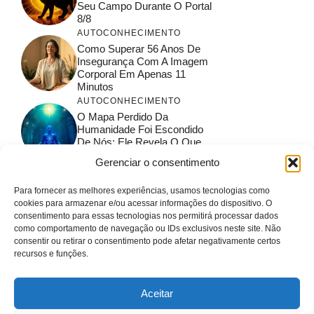
Seu Campo Durante O Portal
8/8
AUTOCONHECIMENTO
Como Superar 56 Anos De
Insegurança Com A Imagem
Corporal Em Apenas 11
Minutos
AUTOCONHECIMENTO
O Mapa Perdido Da
Humanidade Foi Escondido
De Nós: Ele Revela O Que
Acontece A Seguir
Gerenciar o consentimento
ESPIRITUALIDADE &
ENERGIA
Para fornecer as melhores experiências, usamos tecnologias como
Portal 8/8: A Chave Para
cookies para armazenar e/ou acessar informações do dispositivo. O
Receber Os Códigos De
consentimento para essas tecnologias nos permitirá processar dados
Sírius
como comportamento de navegação ou IDs exclusivos neste site. Não
ESPIRITUALIDADE &
consentir ou retirar o consentimento pode afetar negativamente certos
ENERGIA
recursos e funções.
Pressione Seu Terceiro Olho
Por 60 Segundos E Zumbize
Este Som Exato
Aceitar