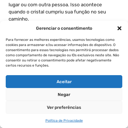
lugar ou com outra pessoa. Isso acontece
quando o cristal cumpriu sua função no seu
caminho.
Gerenciar o consentimento
O “movimento de cristais” foca em mover essas
pedras pelo mundo para as mãos das pessoas,
Para fornecer as melhores experiências, usamos tecnologias como
cookies para armazenar e/ou acessar informações do dispositivo. O
ajudando a humanidade a retornar a um estado
consentimento para essas tecnologias nos permitirá processar dados
de maior consciência e frequência através da
como comportamento de navegação ou IDs exclusivos neste site. Não
consentir ou retirar o consentimento pode afetar negativamente
introdução de energias puras. Compartilhar
certos recursos e funções.
cristais como presentes, ou deixá-los em locais
públicos para que outros os encontrem, espalha
Aceitar
bondade, amor e gratidão.
Negar
Para quem está começando, é recomendável
usar cristais maiores, como geodos de cura em
Ver preferências
hospitais ou cristais de abundância em abrigos,
para beneficiar comunidades inteiras.
Política de Privacidade