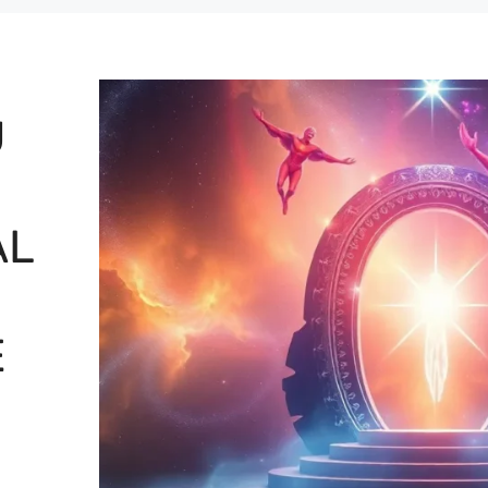
U
AL
E