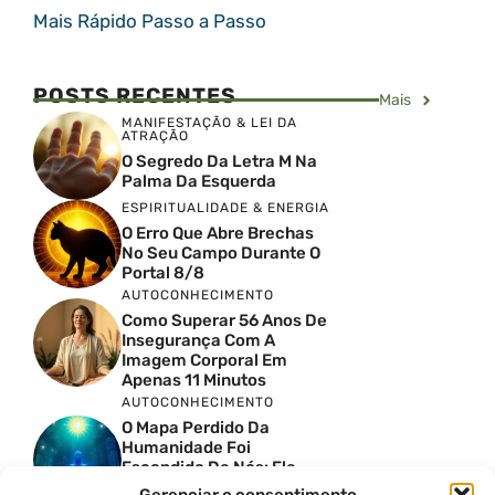
Mais Rápido Passo a Passo
POSTS RECENTES
Mais
MANIFESTAÇÃO & LEI DA
ATRAÇÃO
O Segredo Da Letra M Na
Palma Da Esquerda
ESPIRITUALIDADE & ENERGIA
O Erro Que Abre Brechas
No Seu Campo Durante O
Portal 8/8
AUTOCONHECIMENTO
Como Superar 56 Anos De
Insegurança Com A
Imagem Corporal Em
Apenas 11 Minutos
AUTOCONHECIMENTO
O Mapa Perdido Da
Humanidade Foi
Escondido De Nós: Ele
Revela O Que Acontece A