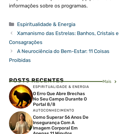
informações sobre os programas.
Categorias
Espiritualidade & Energia
Xamanismo das Estrelas: Banhos, Cristais e
Consagrações
A Neurociência do Bem-Estar: 11 Coisas
Proibidas
POSTS RECENTES
Mais
ESPIRITUALIDADE & ENERGIA
O Erro Que Abre Brechas
No Seu Campo Durante O
Portal 8/8
AUTOCONHECIMENTO
Como Superar 56 Anos De
Insegurança Com A
Imagem Corporal Em
Apenas 11 Minutos