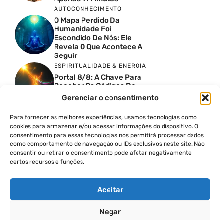
AUTOCONHECIMENTO
O Mapa Perdido Da
Humanidade Foi
Escondido De Nós: Ele
Revela O Que Acontece A
Seguir
ESPIRITUALIDADE & ENERGIA
Portal 8/8: A Chave Para
Receber Os Códigos De
Sírius
Gerenciar o consentimento
ESPIRITUALIDADE & ENERGIA
Pressione Seu Terceiro
Para fornecer as melhores experiências, usamos tecnologias como
Olho Por 60 Segundos E
cookies para armazenar e/ou acessar informações do dispositivo. O
Zumbize Este Som Exato
consentimento para essas tecnologias nos permitirá processar dados
como comportamento de navegação ou IDs exclusivos neste site. Não
ESPIRITUALIDADE & ENERGIA
consentir ou retirar o consentimento pode afetar negativamente
Portal 8/8: Os Felinos
certos recursos e funções.
Solares Estão
Despertando Antigas
Memórias
Aceitar
Negar