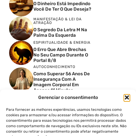
O Dinheiro Está Impedindo
Você De Ter O Que Deseja?
MANIFESTAÇÃO & LEI DA
ATRAÇÃO
O Segredo Da Letra M Na
Palma Da Esquerda
ESPIRITUALIDADE & ENERGIA
O Erro Que Abre Brechas
No Seu Campo Durante O
Portal 8/8
AUTOCONHECIMENTO
Como Superar 56 Anos De
Insegurança Com A
Imagem Corporal Em
Apenas 11 Minutos
AUTOCONHECIMENTO
Gerenciar o consentimento
O Mapa Perdido Da
Humanidade Foi
Para fornecer as melhores experiências, usamos tecnologias como
Escondido De Nós: Ele
cookies para armazenar e/ou acessar informações do dispositivo. O
Revela O Que Acontece A
consentimento para essas tecnologias nos permitirá processar dados
Seguir
como comportamento de navegação ou IDs exclusivos neste site. Não
ESPIRITUALIDADE & ENERGIA
consentir ou retirar o consentimento pode afetar negativamente