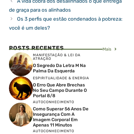
A vida cobra dos desalinhados o que entrega
de graça para os alinhados
Os 3 perfis que estão condenados à pobreza:
você é um deles?
POSTS RECENTES
Mais
MANIFESTAÇÃO & LEI DA
ATRAÇÃO
O Segredo Da Letra M Na
Palma Da Esquerda
ESPIRITUALIDADE & ENERGIA
O Erro Que Abre Brechas
No Seu Campo Durante O
Portal 8/8
AUTOCONHECIMENTO
Como Superar 56 Anos De
Insegurança Com A
Imagem Corporal Em
Apenas 11 Minutos
AUTOCONHECIMENTO