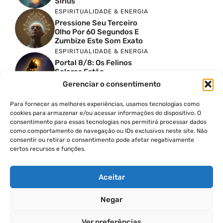
Sírius
ESPIRITUALIDADE & ENERGIA
Pressione Seu Terceiro
Olho Por 60 Segundos E
Zumbize Este Som Exato
ESPIRITUALIDADE & ENERGIA
Portal 8/8: Os Felinos
Solares Estão
Despertando Antigas
Gerenciar o consentimento
Memórias
ESPIRITUALIDADE & ENERGIA
Para fornecer as melhores experiências, usamos tecnologias como
Urgente: Portal 8/8 Abre
cookies para armazenar e/ou acessar informações do dispositivo. O
Uma Nova Onda De
consentimento para essas tecnologias nos permitirá processar dados
Despertar Em Massa
como comportamento de navegação ou IDs exclusivos neste site. Não
FINANÇAS COM PROPÓSITO
consentir ou retirar o consentimento pode afetar negativamente
certos recursos e funções.
Como Cobrar Mais Pelo
Seu Trabalho Passo A
Passo
Aceitar
Negar
© 2026
Ver preferências